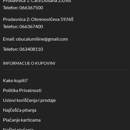
Prodavnica 1: Cara Dušana 23,Niš
Telefon: 066367500
Prodavnica 2: Obrenovićeva 59,Niš
Telefon: 066367400
Email: obucalumiline@gmail.com
Telefon: 063408110
INFORMACIJE O KUPOVINI
Kako kupiti?
Politika Privatnosti
Uslovi korišćenja i prodaje
Najčešća pitanja
Plaćanje karticama
Načini plaćanja