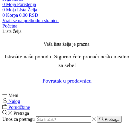
0
Moja Poređenja
0
Moja Lista Želja
0
Korpa
0.00
RSD
Vrati se na prethodnu stranicu
Početna
Lista želja
Vaša lista želja je prazna.
Istražite našu ponudu. Sigurno ćete pronaći nešto idealno
za sebe!
Povratak u prodavnicu
Meni
Nalog
Porudžbine
Pretraga
Unos za pretragu
Pretraga