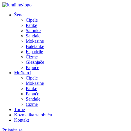
Žene
Cipele
Patike
Salonke
Sandale
Mokasine
Baletanke
Espadrile
Čizme
Gležnjače
Papuče
Muškarci
Cipele
Mokasine
Patike
Papuče
Sandale
Čizme
Torbe
Kozmetika za obuću
Kontakt
Prijavite se