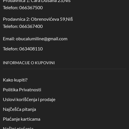
Prodavnica 1: Cara Dušana 23,Niš
Telefon: 066367500
Prodavnica 2: Obrenovićeva 59,Niš
Telefon: 066367400
Email: obucalumiline@gmail.com
Telefon: 063408110
INFORMACIJE O KUPOVINI
Kako kupiti?
Politika Privatnosti
Uslovi korišćenja i prodaje
Najčešća pitanja
Plaćanje karticama
Načini plaćanja