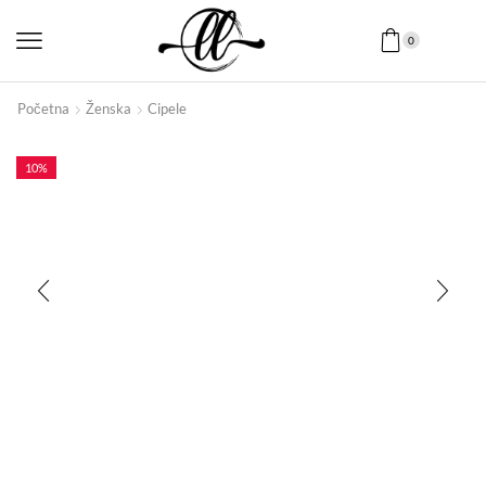
0
Početna
Ženska
Cipele
10%