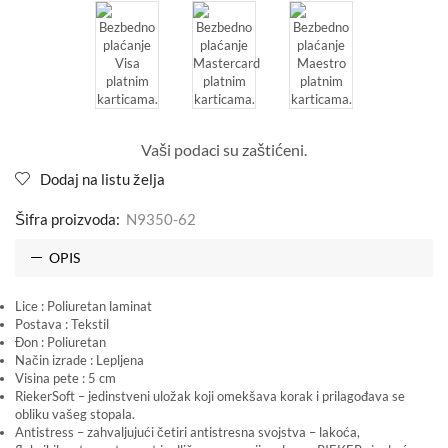
Vaši podaci su zaštićeni.
Dodaj na listu želja
Šifra proizvoda:
N9350-62
OPIS
Lice : Poliuretan laminat
Postava : Tekstil
Đon : Poliuretan
Način izrade : Lepljena
Visina pete : 5 cm
RiekerSoft – jedinstveni uložak koji omekšava korak i prilagođava se
obliku vašeg stopala.
Antistress – zahvaljujući četiri antistresna svojstva – lakoća,