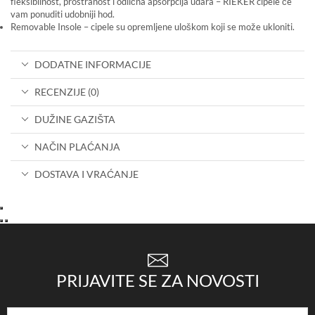
fleksibilnost, prostranost i odlična apsorpcija udara – RIEKER cipele će
vam ponuditi udobniji hod.
Removable Insole – cipele su opremljene uloškom koji se može ukloniti.
DODATNE INFORMACIJE
RECENZIJE (0)
DUŽINE GAZIŠTA
NAČIN PLAĆANJA
DOSTAVA I VRAĆANJE
PRIJAVITE SE ZA NOVOSTI