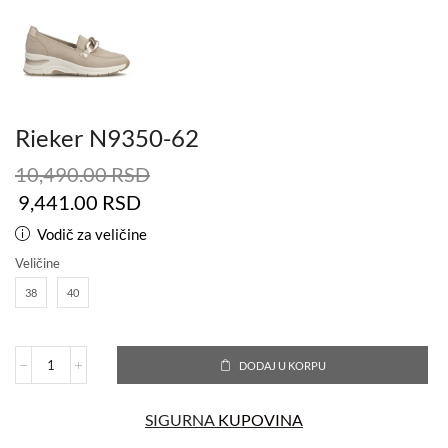
Rieker N9350-62
10,490.00
RSD
9,441.00
RSD
Vodič za veličine
Veličine
38
40
DODAJ U KORPU
SIGURNA
KUPOVINA