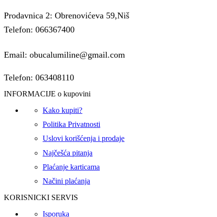
Prodavnica 2: Obrenovićeva 59,Niš
Telefon: 066367400
Email: obucalumiline@gmail.com
Telefon: 063408110
INFORMACIJE o kupovini
Kako kupiti?
Politika Privatnosti
Uslovi korišćenja i prodaje
Najčešća pitanja
Plaćanje karticama
Načini plaćanja
KORISNICKI SERVIS
Isporuka