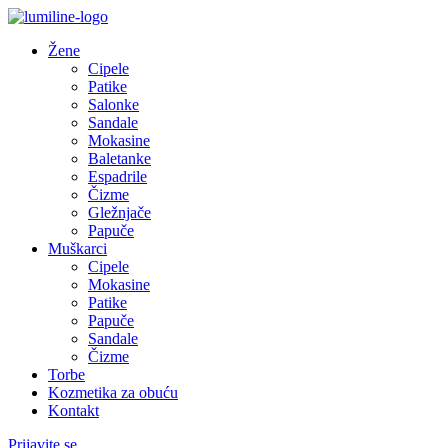
Žene
Cipele
Patike
Salonke
Sandale
Mokasine
Baletanke
Espadrile
Čizme
Gležnjače
Papuče
Muškarci
Cipele
Mokasine
Patike
Papuče
Sandale
Čizme
Torbe
Kozmetika za obuću
Kontakt
Prijavite se