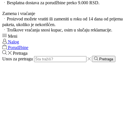
ㆍBesplatna dostava za porudžbine preko 9.000 RSD.
Zamena i vraćanje
ㆍProizvod možete vratiti ili zameniti u roku od 14 dana od prijema
paketa, ukoliko je nekorišćen.
ㆍTroškove vraćanja snosi kupac, osim u slučaju reklamacije.
Meni
Nalog
Porudžbine
Pretraga
Unos za pretragu
Pretraga