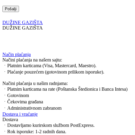
DUŽINE GAZIŠTA
DUŽINE GAZIŠTA
Način plaćanja
Načini plaćanja na našem sajtu:
ㆍPlatnim karticama (Visa, Mastercard, Maestro).
ㆍPlaćanje pouzećem (gotovinom prilikom isporuke).
Načini plaćanja u našim radnjama:
ㆍPlatnim karticama na rate (Poštanska Štedionica i Banca Intesa)
ㆍGotovinom
ㆍČekovima građana
ㆍAdministrativnom zabranom
Dostava i vraćanje
Dostava
ㆍDostavljamo kurirskom službom PostExpress.
ㆍRok isporuke: 1-2 radnih dana.