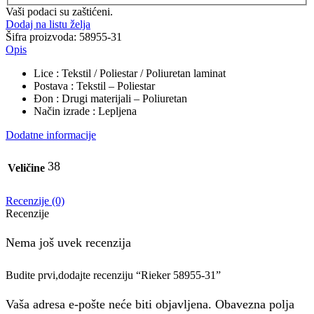
Vaši podaci su zaštićeni.
Dodaj na listu želja
Šifra proizvoda:
58955-31
Opis
Lice : Tekstil / Poliestar / Poliuretan laminat
Postava : Tekstil – Poliestar
Đon : Drugi materijali – Poliuretan
Način izrade : Lepljena
Dodatne informacije
38
Veličine
Recenzije (0)
Recenzije
Nema još uvek recenzija
Budite prvi,dodajte recenziju “Rieker 58955-31”
Vaša adresa e-pošte neće biti objavljena. Obavezna polja