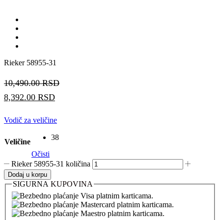
Rieker 58955-31
10,490.00
RSD
8,392.00
RSD
Vodič za veličine
38
Veličine
Očisti
Rieker 58955-31 količina
Dodaj u korpu
SIGURNA
KUPOVINA