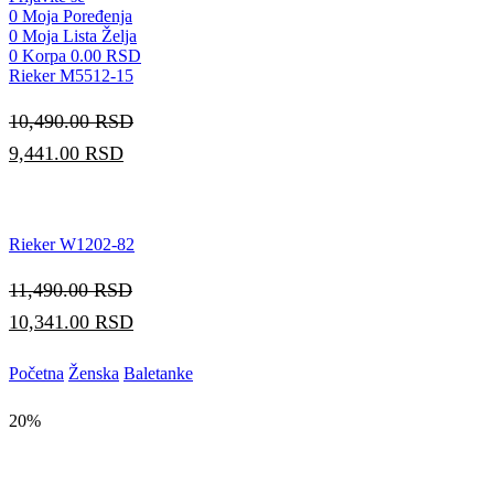
0
Moja Poređenja
0
Moja Lista Želja
0
Korpa
0.00
RSD
Rieker M5512-15
10,490.00
RSD
9,441.00
RSD
Rieker W1202-82
11,490.00
RSD
10,341.00
RSD
Početna
Ženska
Baletanke
20%