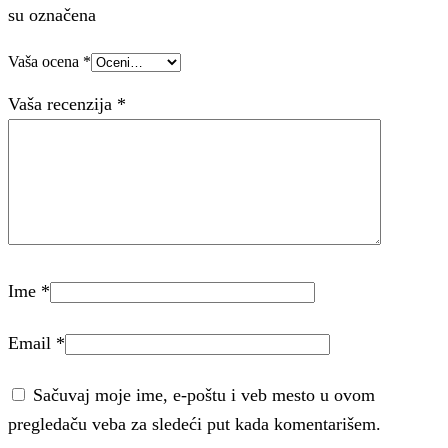
su označena
Vaša ocena
*
Vaša recenzija
*
Ime
*
Email
*
Sačuvaj moje ime, e-poštu i veb mesto u ovom
pregledaču veba za sledeći put kada komentarišem.