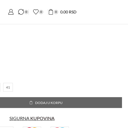
0.00
RSD
0
0
0
41
DODAJ U KORPU
SIGURNA
KUPOVINA