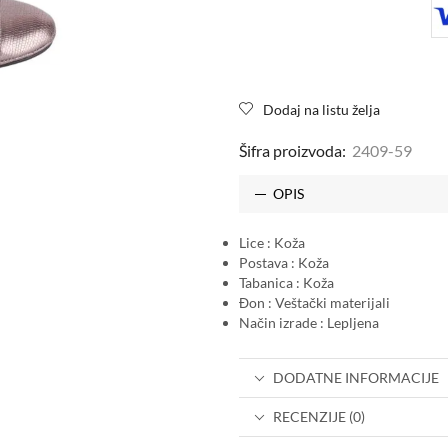
Dodaj na listu želja
Šifra proizvoda:
2409-59
OPIS
Lice : Koža
Postava : Koža
Tabanica : Koža
Đon : Veštački materijali
Način izrade : Lepljena
DODATNE INFORMACIJE
RECENZIJE (0)