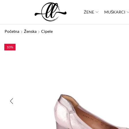
ŽENE
MUŠKARCI
Početna
Ženska
Cipele
10%