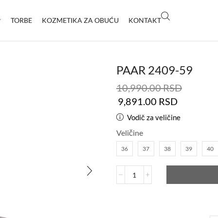
TORBE
KOZMETIKA ZA OBUĆU
KONTAKT
PAAR 2409-59
10,990.00
RSD
9,891.00
RSD
Vodič za veličine
Veličine
36
37
38
39
40