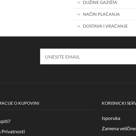
DUŽINE GAZIŠTA
NAČIN PLAĆANJA
DOSTAVA I VRAĆANJE
ACIJE O KUPOVINI
KORISNICKI SER
Isporuka
piti?
Zamena veličine 
a Privatnosti