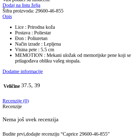
Dodaj na listu želja
Šifra proizvoda:
29600-46-855
Opis
Lice : Prirodna koža
Postava : Poliestar
Đon : Poliuretan
Način izrade : Lepljena
Visina pete : 5.5 cm
MEMOTION : Mekani uložak od memorijske pene koji se
prilagođava obliku vašeg stopala.
Dodatne informacije
37.5, 39
Veličine
Recenzije (0)
Recenzije
Nema još uvek recenzija
Budite prvi,dodajte recenziju “Caprice 29600-46-855”