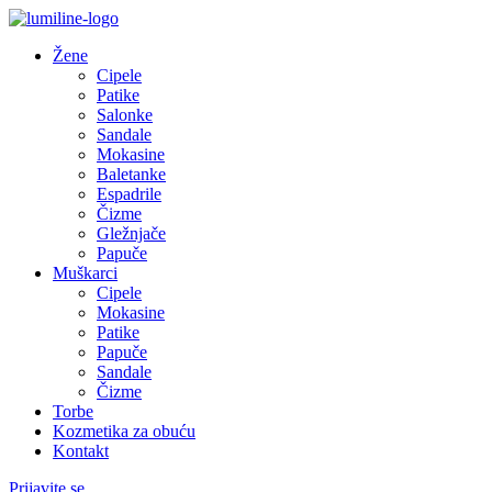
Žene
Cipele
Patike
Salonke
Sandale
Mokasine
Baletanke
Espadrile
Čizme
Gležnjače
Papuče
Muškarci
Cipele
Mokasine
Patike
Papuče
Sandale
Čizme
Torbe
Kozmetika za obuću
Kontakt
Prijavite se