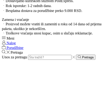
ㆍDostavljamo kurirskom službom PostExpress.
ㆍRok isporuke: 1-2 radnih dana.
ㆍBesplatna dostava za porudžbine preko 9.000 RSD.
Zamena i vraćanje
ㆍProizvod možete vratiti ili zameniti u roku od 14 dana od prijema
paketa, ukoliko je nekorišćen.
ㆍTroškove vraćanja snosi kupac, osim u slučaju reklamacije.
Meni
Nalog
Porudžbine
Pretraga
Unos za pretragu
Pretraga