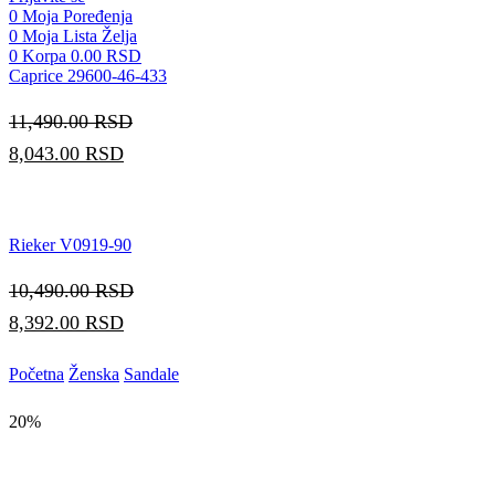
0
Moja Poređenja
0
Moja Lista Želja
0
Korpa
0.00
RSD
Caprice 29600-46-433
11,490.00
RSD
8,043.00
RSD
Rieker V0919-90
10,490.00
RSD
8,392.00
RSD
Početna
Ženska
Sandale
20%