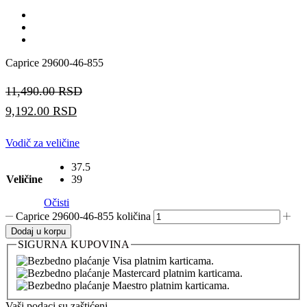
Caprice 29600-46-855
11,490.00
RSD
9,192.00
RSD
Vodič za veličine
37.5
Veličine
39
Očisti
Caprice 29600-46-855 količina
Dodaj u korpu
SIGURNA
KUPOVINA
Vaši podaci su zaštićeni.