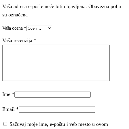
Vaša adresa e-pošte neće biti objavljena. Obavezna polja
su označena
Vaša ocena
*
Vaša recenzija
*
Ime
*
Email
*
Sačuvaj moje ime, e-poštu i veb mesto u ovom