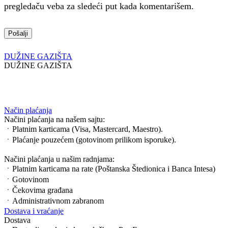
pregledaču veba za sledeći put kada komentarišem.
DUŽINE GAZIŠTA
DUŽINE GAZIŠTA
Način plaćanja
Načini plaćanja na našem sajtu:
ㆍPlatnim karticama (Visa, Mastercard, Maestro).
ㆍPlaćanje pouzećem (gotovinom prilikom isporuke).
Načini plaćanja u našim radnjama:
ㆍPlatnim karticama na rate (Poštanska Štedionica i Banca Intesa)
ㆍGotovinom
ㆍČekovima građana
ㆍAdministrativnom zabranom
Dostava i vraćanje
Dostava