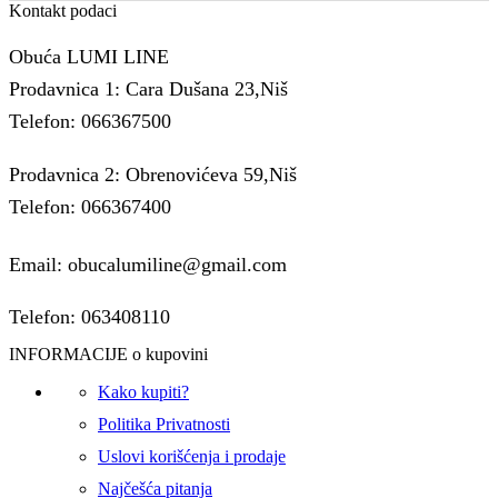
Kontakt podaci
Obuća LUMI LINE
Prodavnica 1: Cara Dušana 23,Niš
Telefon: 066367500
Prodavnica 2: Obrenovićeva 59,Niš
Telefon: 066367400
Email: obucalumiline@gmail.com
Telefon: 063408110
INFORMACIJE o kupovini
Kako kupiti?
Politika Privatnosti
Uslovi korišćenja i prodaje
Najčešća pitanja