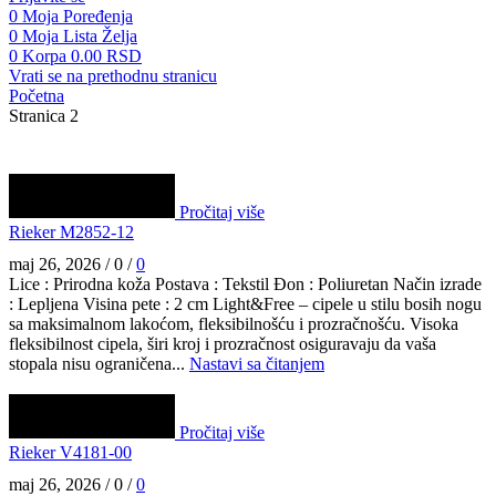
0
Moja Poređenja
0
Moja Lista Želja
0
Korpa
0.00
RSD
Vrati se na prethodnu stranicu
Početna
Stranica 2
Pročitaj više
Rieker M2852-12
maj 26, 2026
/
0
/
0
Lice : Prirodna koža Postava : Tekstil Đon : Poliuretan Način izrade
: Lepljena Visina pete : 2 cm Light&Free – cipele u stilu bosih nogu
sa maksimalnom lakoćom, fleksibilnošću i prozračnošću. Visoka
fleksibilnost cipela, širi kroj i prozračnost osiguravaju da vaša
stopala nisu ograničena...
Nastavi sa čitanjem
Pročitaj više
Rieker V4181-00
maj 26, 2026
/
0
/
0