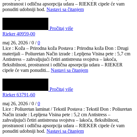
prostranost i odlična apsorpcija udara – RIEKER cipele će vam
ponuditi udobniji hod.
Nastavi sa čitanjem
Pročitaj više
Rieker 40959-00
maj 26, 2026
/
0
/
0
Lice : Koža – Prirodna koža Postava : Prirodna koža Đon : Drugi
materijali – Poliuretan Način izrade : Lepljena Visina pete : 5,7 cm
Antistress – zahvaljujući četiri antistresna svojstva – lakoća,
fleksibilnost, prostranost i odlična apsorpcija udara – RIEKER
cipele će vam ponuditi...
Nastavi sa čitanjem
Pročitaj više
Rieker 63791-60
maj 26, 2026
/
0
/
0
Lice : Poliuretan laminat / Tekstil Postava : Tekstil Đon : Poliuretan
Način izrade : Lepljena Visina pete : 5,2 cm Antistress –
zahvaljujući četiri antistresna svojstva – lakoća, fleksibilnost,
prostranost i odlična apsorpcija udara – RIEKER cipele će vam
ponuditi udobniji hod.
Nastavi sa čitanjem