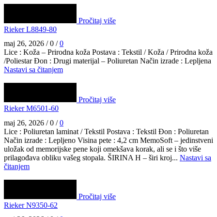
Pročitaj više
Rieker L8849-80
maj 26, 2026
/
0
/
0
Lice : Koža – Prirodna koža Postava : Tekstil / Koža / Prirodna koža
/Poliestar Đon : Drugi materijal – Poliuretan Način izrade : Lepljena
Nastavi sa čitanjem
Pročitaj više
Rieker M6501-60
maj 26, 2026
/
0
/
0
Lice : Poliuretan laminat / Tekstil Postava : Tekstil Đon : Poliuretan
Način izrade : Lepljeno Visina pete : 4,2 cm MemoSoft – jedinstveni
uložak od memorijske pene koji omekšava korak, ali se i što više
prilagođava obliku vašeg stopala. ŠIRINA H – širi kroj...
Nastavi sa
čitanjem
Pročitaj više
Rieker N9350-62