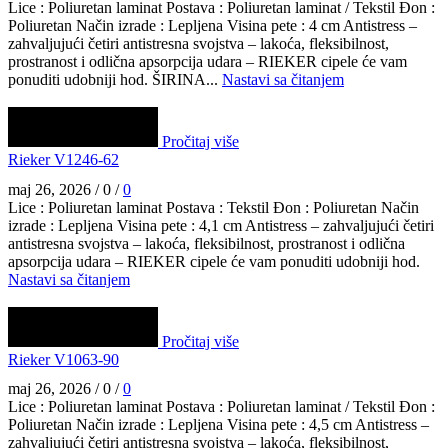
Lice : Poliuretan laminat Postava : Poliuretan laminat / Tekstil Đon :
Poliuretan Način izrade : Lepljena Visina pete : 4 cm Antistress –
zahvaljujući četiri antistresna svojstva – lakoća, fleksibilnost,
prostranost i odlična apsorpcija udara – RIEKER cipele će vam
ponuditi udobniji hod. ŠIRINA...
Nastavi sa čitanjem
Pročitaj više
Rieker V1246-62
maj 26, 2026
/
0
/
0
Lice : Poliuretan laminat Postava : Tekstil Đon : Poliuretan Način
izrade : Lepljena Visina pete : 4,1 cm Antistress – zahvaljujući četiri
antistresna svojstva – lakoća, fleksibilnost, prostranost i odlična
apsorpcija udara – RIEKER cipele će vam ponuditi udobniji hod.
Nastavi sa čitanjem
Pročitaj više
Rieker V1063-90
maj 26, 2026
/
0
/
0
Lice : Poliuretan laminat Postava : Poliuretan laminat / Tekstil Đon :
Poliuretan Način izrade : Lepljena Visina pete : 4,5 cm Antistress –
zahvaljujući četiri antistresna svojstva – lakoća, fleksibilnost,