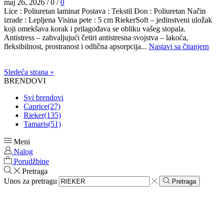
maj 26, 2026
/
0
/
0
Lice : Poliuretan laminat Postava : Tekstil Đon : Poliuretan Način
izrade : Lepljena Visina pete : 5 cm RiekerSoft – jedinstveni uložak
koji omekšava korak i prilagođava se obliku vašeg stopala.
Antistress – zahvaljujući četiri antistresna svojstva – lakoća,
fleksibilnost, prostranost i odlična apsorpcija...
Nastavi sa čitanjem
Sledeća strana »
BRENDOVI
Svi brendovi
Caprice
(27)
Rieker
(135)
Tamaris
(51)
Meni
Nalog
Porudžbine
Pretraga
Unos za pretragu
Pretraga