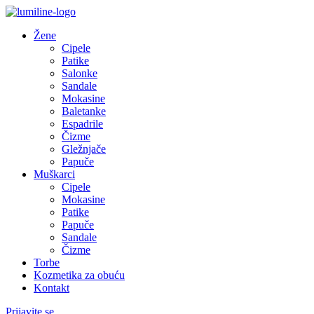
Žene
Cipele
Patike
Salonke
Sandale
Mokasine
Baletanke
Espadrile
Čizme
Gležnjače
Papuče
Muškarci
Cipele
Mokasine
Patike
Papuče
Sandale
Čizme
Torbe
Kozmetika za obuću
Kontakt
Prijavite se