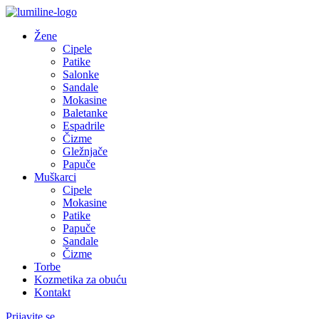
Žene
Cipele
Patike
Salonke
Sandale
Mokasine
Baletanke
Espadrile
Čizme
Gležnjače
Papuče
Muškarci
Cipele
Mokasine
Patike
Papuče
Sandale
Čizme
Torbe
Kozmetika za obuću
Kontakt
Prijavite se