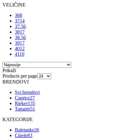
VELIČINE
36
8
37
14
37.5
6
38
17
38.5
6
39
17
40
12
41
10
Prikaži
Products per page
BRENDOVI
Svi brendovi
Caprice
27
Rieker
135
Tamaris
51
KATEGORIJE
Baletanke
26
Cipele
83