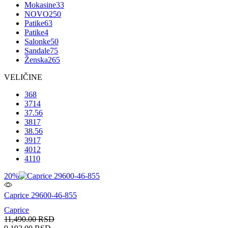
Mokasine
33
NOVO
250
Patike
63
Patike
4
Salonke
50
Sandale
75
Ženska
265
VELIČINE
36
8
37
14
37.5
6
38
17
38.5
6
39
17
40
12
41
10
20%
Caprice 29600-46-855
Caprice
11,490.00
RSD