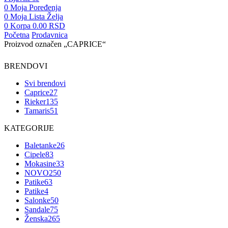
0
Moja Poređenja
0
Moja Lista Želja
0
Korpa
0.00
RSD
Početna
Prodavnica
Proizvod označen „CAPRICE“
BRENDOVI
Svi brendovi
Caprice
27
Rieker
135
Tamaris
51
KATEGORIJE
Baletanke
26
Cipele
83
Mokasine
33
NOVO
250
Patike
63
Patike
4
Salonke
50
Sandale
75
Ženska
265