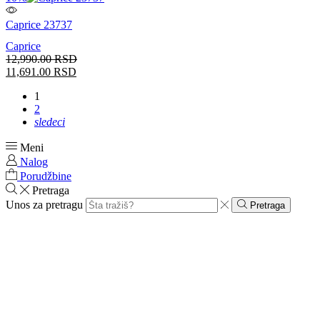
Caprice 23737
Caprice
12,990.00
RSD
11,691.00
RSD
1
2
sledeci
Meni
Nalog
Porudžbine
Pretraga
Unos za pretragu
Pretraga