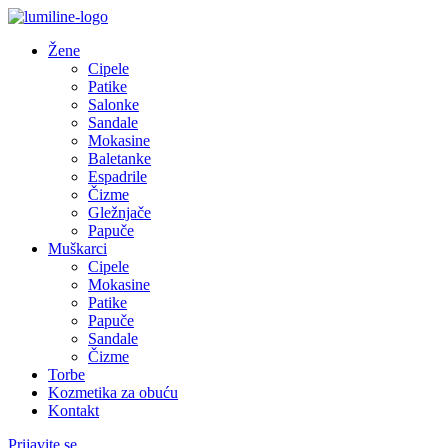
Žene
Cipele
Patike
Salonke
Sandale
Mokasine
Baletanke
Espadrile
Čizme
Gležnjače
Papuče
Muškarci
Cipele
Mokasine
Patike
Papuče
Sandale
Čizme
Torbe
Kozmetika za obuću
Kontakt
Prijavite se