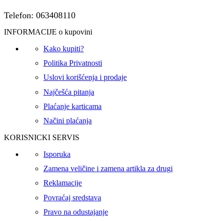
Telefon: 063408110
INFORMACIJE o kupovini
Kako kupiti?
Politika Privatnosti
Uslovi korišćenja i prodaje
Najčešća pitanja
Plaćanje karticama
Načini plaćanja
KORISNICKI SERVIS
Isporuka
Zamena veličine i zamena artikla za drugi
Reklamacije
Povraćaj sredstava
Pravo na odustajanje