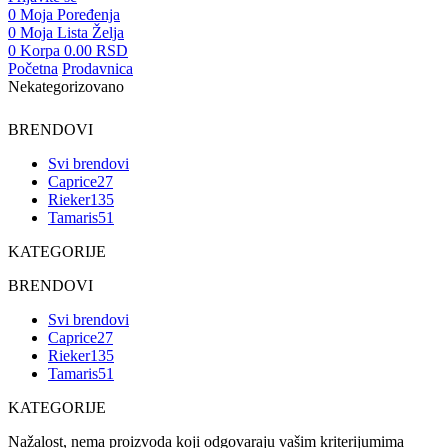
0
Moja Poređenja
0
Moja Lista Želja
0
Korpa
0.00
RSD
Početna
Prodavnica
Nekategorizovano
BRENDOVI
Svi brendovi
Caprice
27
Rieker
135
Tamaris
51
KATEGORIJE
BRENDOVI
Svi brendovi
Caprice
27
Rieker
135
Tamaris
51
KATEGORIJE
Nažalost, nema proizvoda koji odgovaraju vašim kriterijumima